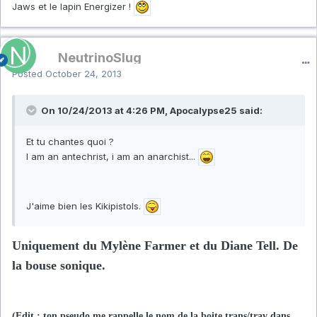
Jaws et le lapin Energizer !
NeutrinoSlug
Posted
October 24, 2013
On 10/24/2013 at 4:26 PM, Apocalypse25 said:
Et tu chantes quoi ?
I am an antechrist, i am an anarchist...
J'aime bien les Kikipistols.
Uniquement du Mylène Farmer et du Diane Tell. De
la bouse sonique.
(Edit : ton pseudo me rappelle le nom de la boite trans/trav dans