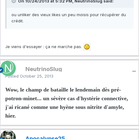
On 10/24/2013 at 5:32 PM, NeutrinoSlug said:
ou unliker des vieux likes un peu moisis pour récupérer du
crédit.
Je viens d'essayer : ça ne marche pas.
NeutrinoSlug
Posted
October 25, 2013
Wow, le champ de bataille le lendemain dès pré-
potron-minet... un sévère cas d'hystérie connective,
j'ai ricané comme une hyène sous nitrite d'amyle,
hier.
Apocalypse25